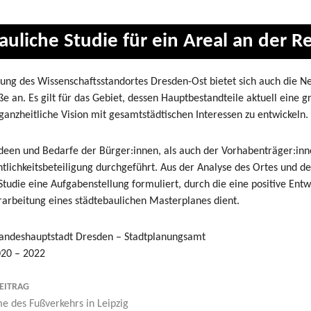
auliche Studie für ein Areal an der R
lung des Wissenschaftsstandortes Dresden-Ost bietet sich auch die N
ße an. Es gilt für das Gebiet, dessen Hauptbestandteile aktuell eine
 ganzheitliche Vision mit gesamtstädtischen Interessen zu entwickeln.
deen und Bedarfe der Bürger:innen, als auch der Vorhabenträger:inn
ntlichkeitsbeteiligung durchgeführt. Aus der Analyse des Ortes und d
Studie eine Aufgabenstellung formuliert, durch die eine positive Entw
rarbeitung eines städtebaulichen Masterplanes dient.
andeshauptstadt Dresden – Stadtplanungsamt
20 – 2022
EITRAG
 des Fußverkehrs in Leipzig