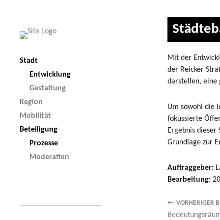
Städteb
Mit der Entwick
Stadt
der Reicker Stra
Entwicklung
darstellen, eine
Gestaltung
Region
Um sowohl die I
Mobilität
fokussierte Öffe
Beteiligung
Ergebnis dieser 
Grundlage zur E
Prozesse
Moderation
Auftraggeber:
L
Bearbeitung:
20
VORHERIGER B
Bedeutungsräume