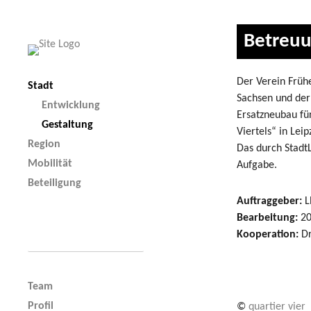
Betreuu
Der Verein Frühe
Stadt
Sachsen und der
Entwicklung
Ersatzneubau fü
Gestaltung
Viertels“ in Le
Region
Das durch Stadt
Mobilität
Aufgabe.
Beteiligung
Auftraggeber:
L
Bearbeitung:
20
Kooperation:
Dr
Team
Profil
©
quartier vier