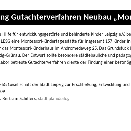
ng Gutachterverfahren Neubau „Mon
 Hilfe für entwicklungsgestörte und behinderte Kinder Leipzig e.V. bea
 LESG eine Montessori-Kindertagesstätte für insgesamt 157 Kinder in
r das Montessori-Kinderhaus im Andromedaweg 25. Das Grundstück 
ipzig-Grünau. Der Entwurf sollte besondere städtebauliche und pädag
Labor betreute Gutachterverfahren diente der Findung einer bestmögl
ESG Gesellschaft der Stadt Leipzig zur Erschließung, Entwicklung u
09
. Bertram Schiffers,
stadt:plan:dialog